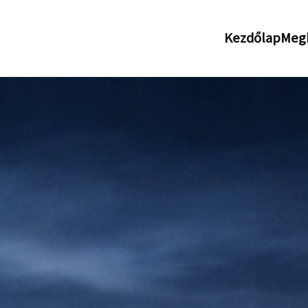
Kezdőlap
Megk