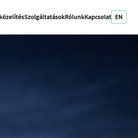
özelítés
Szolgáltatások
Rólunk
Kapcsolat
EN