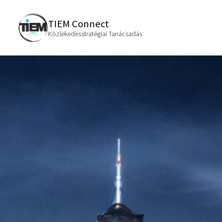
TIEM Connect
Közlekedésstratégiai Tanácsadás